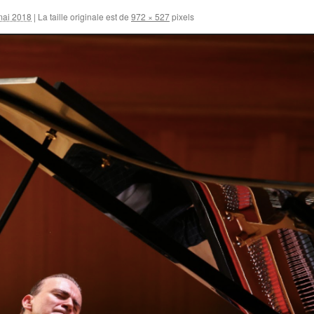
mai 2018
|
La taille originale est de
972 × 527
pixels