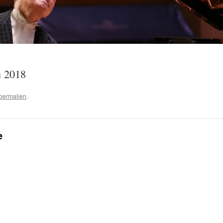
u 2018
permalien
.
e