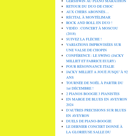
GERSHWIN AU PIANO MARATHON
RETOUR DU DUO DE CHOC
AUX CHERS ABONNÉS…
RÉCITAL À MONTÉLIMAR
ROCK AND ROLL EN DUO !
VIDÉO : CONCERT À MOSCOU
(2018)
SUIVEZ LA FLÈCHE !
VARIATIONS IMPROVISÉES SUR
UNE VALSE DE CHOPIN
CONFÉRENCE : LE SWING (JACKY
MILLIET ET FABRICE EULRY)
POUR RÉSONNANCE ITALIE
JACKY MILLIET A JOUÉ JUSQU’À 92
ANS
TOURNÉE DE NOËL À PARTIR DU
1er DÉCEMBRE !
2 PIANOS BOOGIE 3 PIANISTES
EN MARGE DE BLUES EN AVEYRON
2024
D’AUTRES PRECISIONS SUR BLUES
EN AVEYRON
DUELS DE PIANO-BOOGIE
LE DERNIER CONCERT DONNÉ À
LA GLORIEUSE SALLE DU