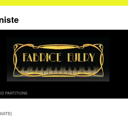
niste
VD PARTITIONS
UITE)