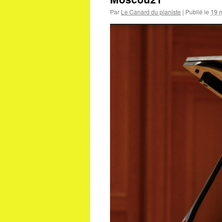
Par
Le Canard du pianiste
|
Publié le
19 