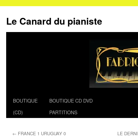
Le Canard du pianiste
Aller
BOUTIQUE
BOUTIQUE CD DVD
au
(CD)
PARTITIONS
contenu
←
FRANCE 1 URUGUAY 0
LE DERN