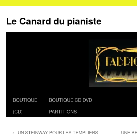
Le Canard du pianiste
Aller
BOUTIQUE
BOUTIQUE CD DVD
au
(CD)
PARTITIONS
contenu
←
UN STEINWAY POUR LES TEMPLIERS
UNE B