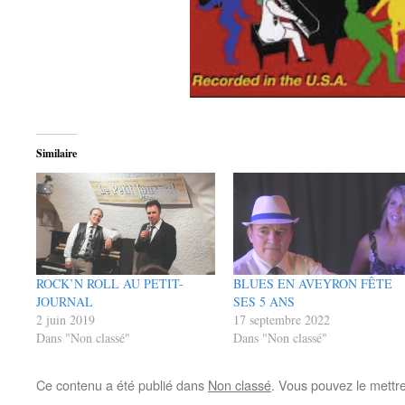
Similaire
ROCK’N ROLL AU PETIT-
BLUES EN AVEYRON FÊTE
JOURNAL
SES 5 ANS
2 juin 2019
17 septembre 2022
Dans "Non classé"
Dans "Non classé"
Ce contenu a été publié dans
Non classé
. Vous pouvez le mettr