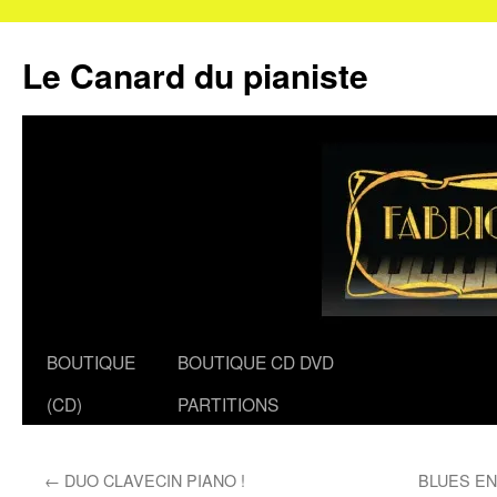
Le Canard du pianiste
Aller
BOUTIQUE
BOUTIQUE CD DVD
au
(CD)
PARTITIONS
contenu
←
DUO CLAVECIN PIANO !
BLUES EN