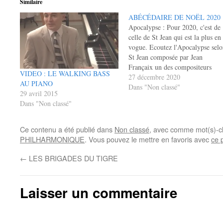
Similaire
ABÉCÉDAIRE DE NOËL 2020
Apocalypse : Pour 2020, c'est de
celle de St Jean qui est la plus en
vogue. Ecoutez l'Apocalypse selo
St Jean composée par Jean
Françaix un des compositeurs
VIDEO : LE WALKING BASS
français de la deuxième partie du
27 décembre 2020
AU PIANO
XX ème siècle les plus
Dans "Non classé"
29 avril 2015
internationalement joués.
Dans "Non classé"
Beethoven : compositeur ayant fi
par être considéré comme…
Ce contenu a été publié dans
Non classé
, avec comme mot(s)-c
PHILHARMONIQUE
. Vous pouvez le mettre en favoris avec
ce 
←
LES BRIGADES DU TIGRE
Laisser un commentaire