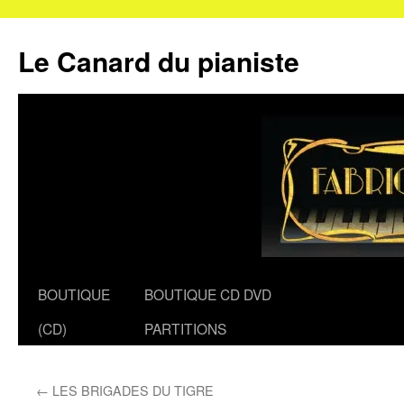
Le Canard du pianiste
Aller
BOUTIQUE
BOUTIQUE CD DVD
au
(CD)
PARTITIONS
contenu
←
LES BRIGADES DU TIGRE