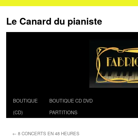
Le Canard du pianiste
Aller
BOUTIQUE
BOUTIQUE CD DVD
au
(CD)
PARTITIONS
contenu
←
8 CONCERTS EN 48 HEURES