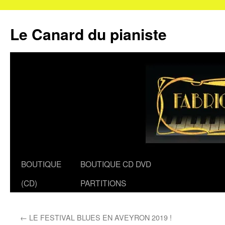
Le Canard du pianiste
Aller
BOUTIQUE
BOUTIQUE CD DVD
au
(CD)
PARTITIONS
contenu
←
LE FESTIVAL BLUES EN AVEYRON 2019 !