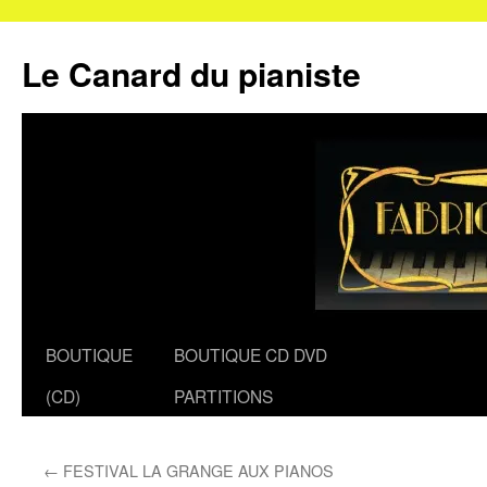
Le Canard du pianiste
Aller
BOUTIQUE
BOUTIQUE CD DVD
au
(CD)
PARTITIONS
contenu
←
FESTIVAL LA GRANGE AUX PIANOS