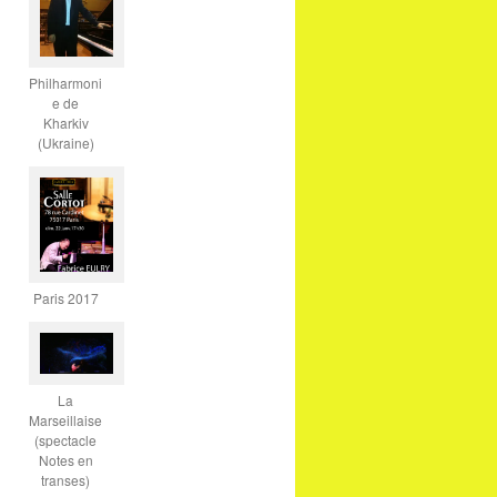
Philharmoni
e de
Kharkiv
(Ukraine)
Paris 2017
La
Marseillaise
(spectacle
Notes en
transes)