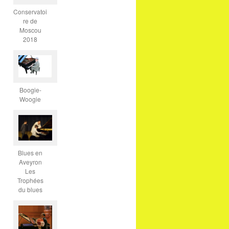
Conservatoi
re de
Moscou
2018
Boogie-
Woogie
Blues en
Aveyron
Les
Trophées
du blues