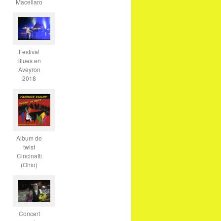
Macellaro
Festival
Blues en
Aveyron
2018
Album de
twist
Cincinatti
(Ohio)
Concert