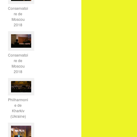
Conservatoi
re de
Moscou
2018
Conservatoi
re de
Moscou
2018
Philharmoni
e de
Kharkiv
(Ukraine)