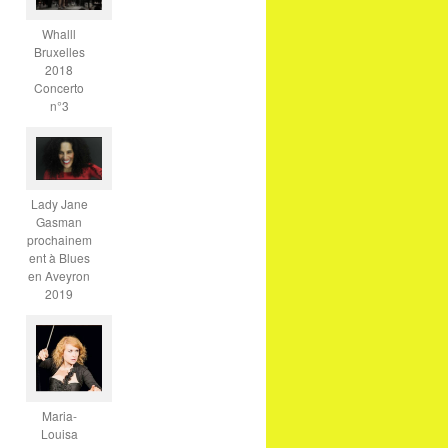
Whalll
Bruxelles
2018
Concerto
n°3
Lady Jane
Gasman
prochainem
ent à Blues
en Aveyron
2019
Maria-
Louisa