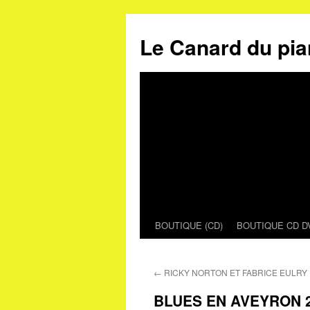
Le Canard du pia
BOUTIQUE (CD)
BOUTIQUE CD D
Aller
au
←
RICKY NORTON ET FABRICE EULRY
contenu
BLUES EN AVEYRON 20