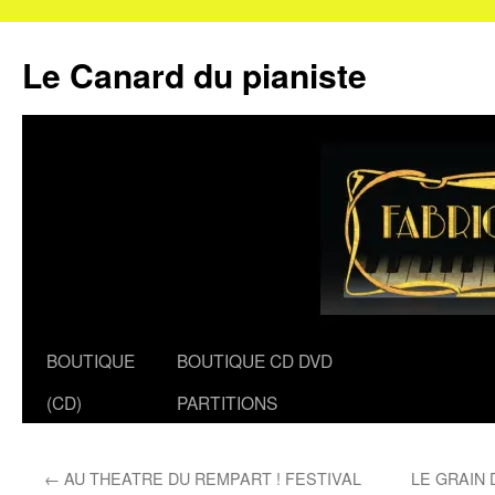
Le Canard du pianiste
Aller
BOUTIQUE
BOUTIQUE CD DVD
au
(CD)
PARTITIONS
contenu
←
AU THEATRE DU REMPART ! FESTIVAL
LE GRAIN 