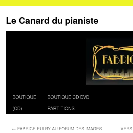
Le Canard du pianiste
Aller
BOUTIQUE
BOUTIQUE CD DVD
au
(CD)
PARTITIONS
contenu
←
FABRICE EULRY AU FORUM DES IMAGES
VERS 