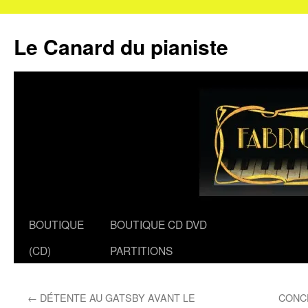
Le Canard du pianiste
Aller
BOUTIQUE
BOUTIQUE CD DVD
au
(CD)
PARTITIONS
contenu
←
DÉTENTE AU GATSBY AVANT LE
CONC