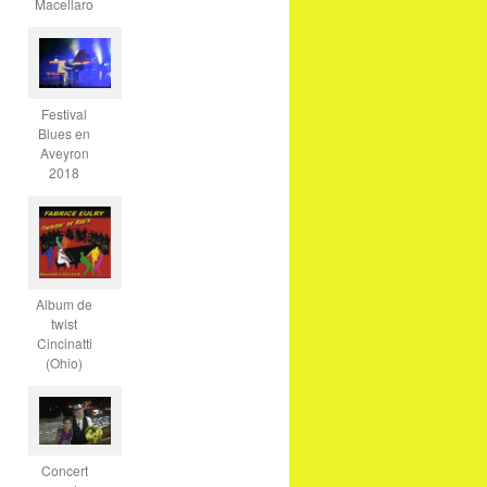
Macellaro
Festival
Blues en
Aveyron
2018
Album de
twist
Cincinatti
(Ohio)
Concert