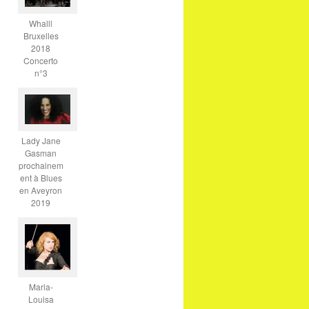
Whalll
Bruxelles
2018
Concerto
n°3
Lady Jane
Gasman
prochainem
ent à Blues
en Aveyron
2019
Maria-
Louisa