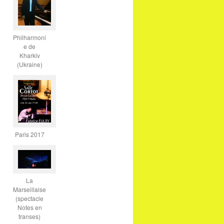
Philharmoni
e de
Kharkiv
(Ukraine)
Paris 2017
La
Marseillaise
(spectacle
Notes en
transes)