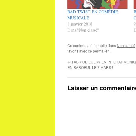
BAD TWIST EN COMÉDIE
B
MUSICALE
8 janvier 2018
9
Dans "Non classé"
D
Ce contenu a été publié dans
Non classé
favoris avec
ce permalien
.
←
FABRICE EULRY EN PHILHARMONI
EN BAROEUL LE 7 MARS !
Laisser un commentair