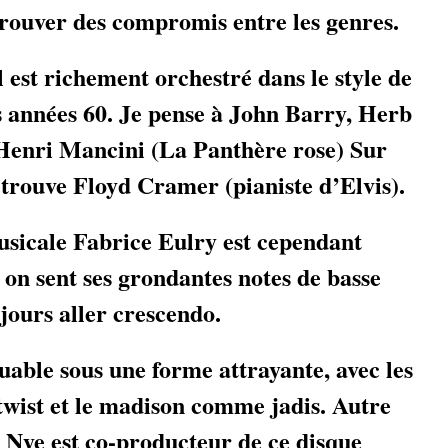
 trouver des compromis entre les genres.
st richement orchestré dans le style de
s années 60. Je pense à John Barry, Herb
 Henri Mancini (La Panthère rose) Sur
etrouve Floyd Cramer (pianiste d’Elvis).
sicale Fabrice Eulry est cependant
 on sent ses grondantes notes de basse
jours aller crescendo.
ble sous une forme attrayante, avec les
 twist et le madison comme jadis. Autre
Nye est co-producteur de ce disque