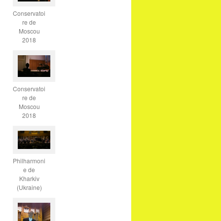
Conservatoi
re de
Moscou
2018
Conservatoi
re de
Moscou
2018
Philharmoni
e de
Kharkiv
(Ukraine)