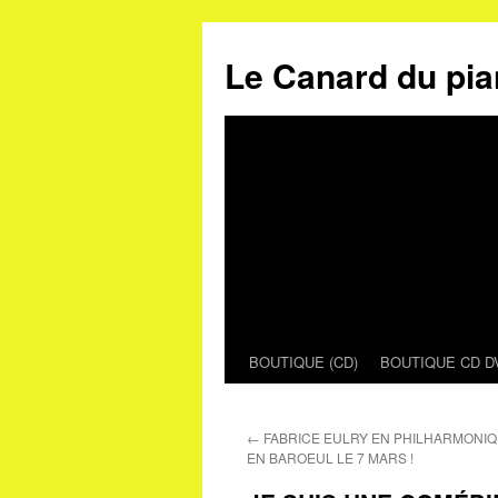
Le Canard du pia
BOUTIQUE (CD)
BOUTIQUE CD D
Aller
au
←
FABRICE EULRY EN PHILHARMONI
contenu
EN BAROEUL LE 7 MARS !