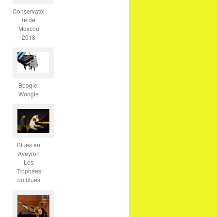
Conservatoi
re de
Moscou
2018
Boogie-
Woogie
Blues en
Aveyron
Les
Trophées
du blues