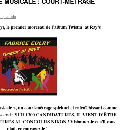
IE MUSICALE : COURT-MÉTRAGE
u pianiste
y), le premier morceau de l’album Twistin’ at Ray’s
usicale », un court-métrage spirituel et rafraîchissant comme
t le secret : SUR 1300 CANDIDATURES, IL VIENT D’ÊTRE
ES AU CONCOURS NIKON ! Visionnez-le et s’il vous
plaît, encouragez-le !