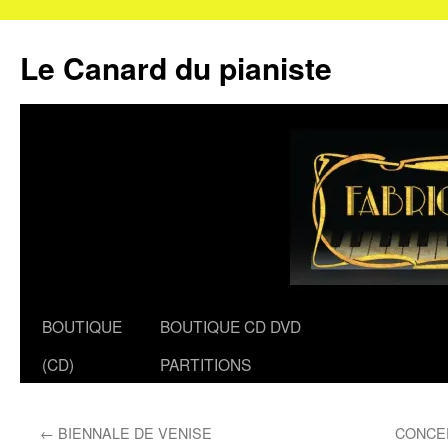
Le Canard du pianiste
Aller
BOUTIQUE
BOUTIQUE CD DVD
au
(CD)
PARTITIONS
contenu
←
BIENNALE DE VENISE
CONCE