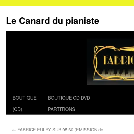
Le Canard du pianiste
Aller
BOUTIQUE
BOUTIQUE CD DVD
au
(CD)
PARTITIONS
contenu
←
FABRICE EULRY SUR 95.60 (EMISSION de