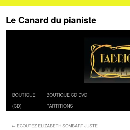
Le Canard du pianiste
Aller
BOUTIQUE
BOUTIQUE CD DVD
au
(CD)
PARTITIONS
contenu
←
ECOUTEZ ELIZABETH SOMBART JUSTE