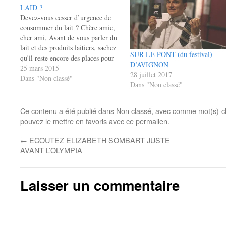
LAID ?
Devez-vous cesser d’urgence de
consommer du lait ? Chère amie,
cher ami, Avant de vous parler du
lait et des produits laitiers, sachez
SUR LE PONT (du festival)
qu'il reste encore des places pour
D’AVIGNON
nos deux prochains événements :
25 mars 2015
28 juillet 2017
La conférence de Luc Bodin le
Dans "Non classé"
Dans "Non classé"
28 mars 2015 : « Soigner avec
l'énergie », à Louvain-la-Neuve
(Belgique). Programme et
Ce contenu a été publié dans
Non classé
, avec comme mot(s)-c
inscriptions ici. Plus
pouvez le mettre en favoris avec
ce permalien
.
d'informations…
←
ECOUTEZ ELIZABETH SOMBART JUSTE
AVANT L’OLYMPIA
Laisser un commentaire