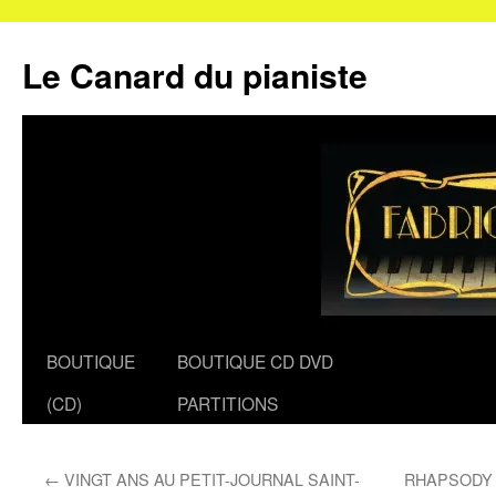
Le Canard du pianiste
Aller
BOUTIQUE
BOUTIQUE CD DVD
au
(CD)
PARTITIONS
contenu
←
VINGT ANS AU PETIT-JOURNAL SAINT-
RHAPSODY 