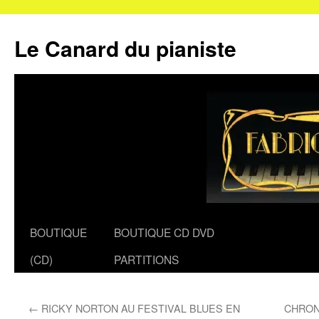
Le Canard du pianiste
Aller
BOUTIQUE
BOUTIQUE CD DVD
au
(CD)
PARTITIONS
contenu
←
RICKY NORTON AU FESTIVAL BLUES EN
CHRON