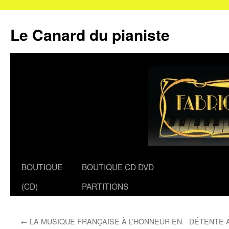
Le Canard du pianiste
Aller
BOUTIQUE
BOUTIQUE CD DVD
au
(CD)
PARTITIONS
contenu
←
LA MUSIQUE FRANÇAISE À L’HONNEUR EN
DÉTENTE 