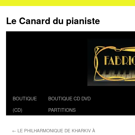
Le Canard du pianiste
Aller
BOUTIQUE
BOUTIQUE CD DVD
au
(CD)
PARTITIONS
contenu
←
LE PHILHARMONIQUE DE KHARKIV À