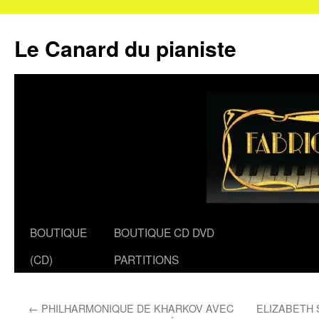
Le Canard du pianiste
Aller
BOUTIQUE
BOUTIQUE CD DVD
au
(CD)
PARTITIONS
contenu
←
PHILHARMONIQUE DE KHARKOV AVEC
ELIZABETH 