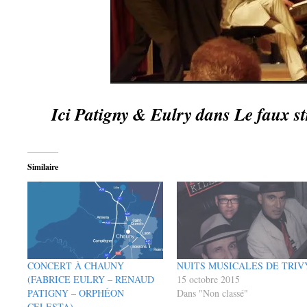
Ici Patigny & Eulry dans Le f
a
ux st
Similaire
CONCERT À CHAUNY
NUITS MUSICALES DE TRIV
(FABRICE EULRY – RENAUD
15 octobre 2015
PATIGNY – ORPHÉON
Dans "Non classé"
CELESTA)