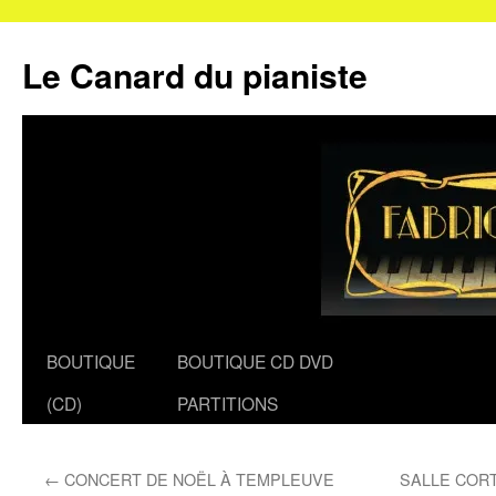
Le Canard du pianiste
Aller
BOUTIQUE
BOUTIQUE CD DVD
au
(CD)
PARTITIONS
contenu
←
CONCERT DE NOËL À TEMPLEUVE
SALLE CORT