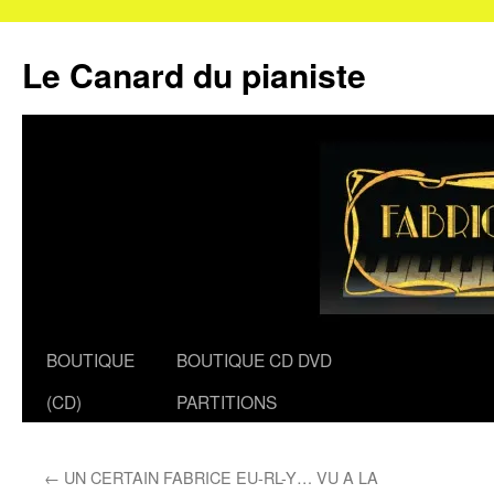
Le Canard du pianiste
Aller
BOUTIQUE
BOUTIQUE CD DVD
au
(CD)
PARTITIONS
contenu
←
UN CERTAIN FABRICE EU-RL-Y… VU A LA