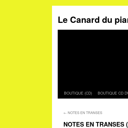
Le Canard du pia
BOUTIQUE (CD)
BOUTIQUE CD D
Aller
au
←
NOTES EN TRANSES
contenu
NOTES EN TRANSES (