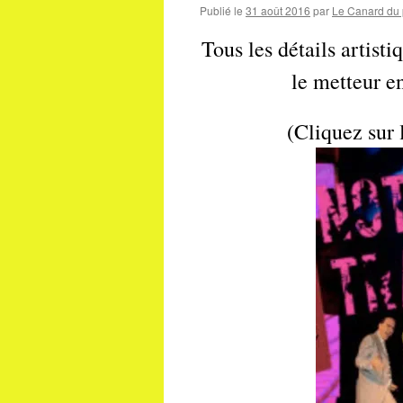
Publié le
31 août 2016
par
Le Canard du 
Tous les détails artist
le metteur e
(Cliquez sur 