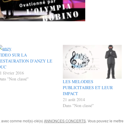
IDEO SUR LA
RESTAURATION D’ANZY LE
DUC
1 février 2016
ans "Non classé"
LES MELODIES
PUBLICITAIRES ET LEUR
IMPACT
21 août 2014
Dans "Non classé"
, avec comme mot(s)-clé(s)
ANNONCES CONCERTS
. Vous pouvez le mettre