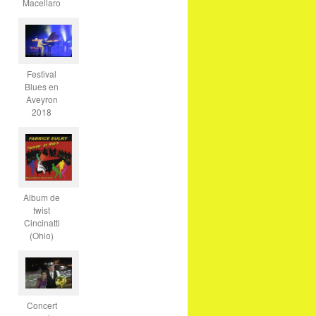
Macellaro
Festival
Blues en
Aveyron
2018
Album de
twist
Cincinatti
(Ohio)
Concert