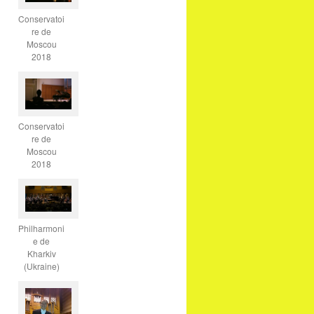
Conservatoi
re de
Moscou
2018
Conservatoi
re de
Moscou
2018
Philharmoni
e de
Kharkiv
(Ukraine)