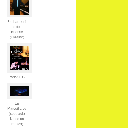
Philharmoni
e de
Kharkiv
(Ukraine)
Paris 2017
La
Marseillaise
(spectacle
Notes en
transes)