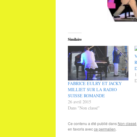
Similaire
V
1
D
FABRICE EULRY ET JACKY
MILLIET SUR LA RADIO
SUISSE ROMANDE
26 avril 2015
Dans "Non classé"
Ce contenu a été publié dans
Non classé
en favoris avec
ce permalien
.