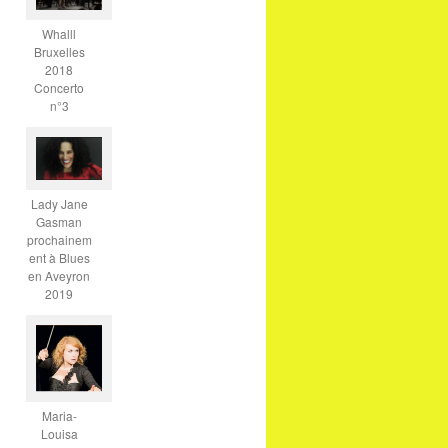
Whalll
Bruxelles
2018
Concerto
n°3
Lady Jane
Gasman
prochainem
ent à Blues
en Aveyron
2019
Maria-
Louisa