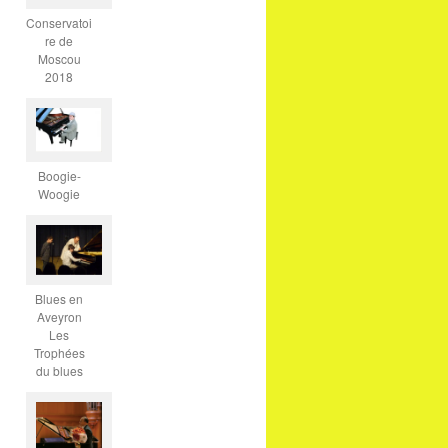
Conservatoi
re de
Moscou
2018
Boogie-
Woogie
Blues en
Aveyron
Les
Trophées
du blues