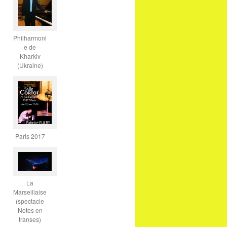
Philharmoni
e de
Kharkiv
(Ukraine)
Paris 2017
La
Marseillaise
(spectacle
Notes en
transes)