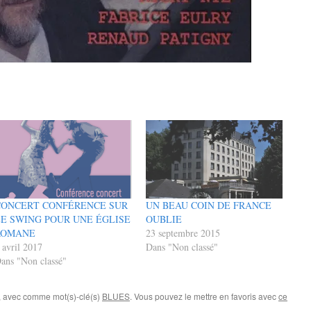
CONCERT CONFÉRENCE SUR
UN BEAU COIN DE FRANCE
E SWING POUR UNE ÉGLISE
OUBLIE
ROMANE
23 septembre 2015
 avril 2017
Dans "Non classé"
ans "Non classé"
, avec comme mot(s)-clé(s)
BLUES
. Vous pouvez le mettre en favoris avec
ce