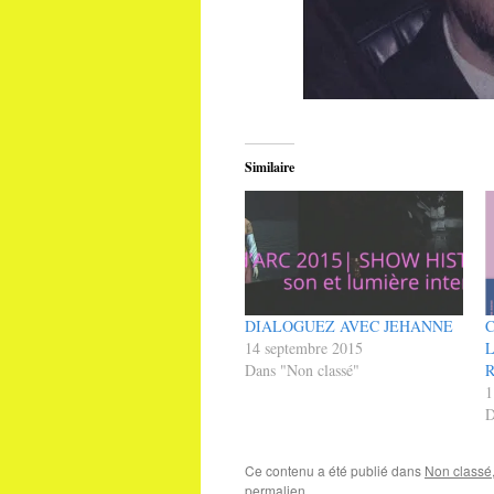
Similaire
DIALOGUEZ AVEC JEHANNE
14 septembre 2015
L
Dans "Non classé"
1
D
Ce contenu a été publié dans
Non classé
permalien
.