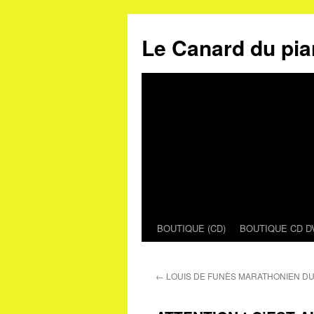
Le Canard du pia
BOUTIQUE (CD)
BOUTIQUE CD D
Aller
au
←
LOUIS DE FUNÈS MARATHONIEN DU
contenu