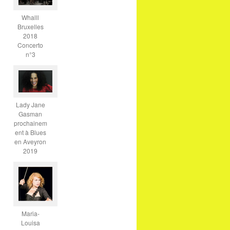
Whalll
Bruxelles
2018
Concerto
n°3
Lady Jane
Gasman
prochainem
ent à Blues
en Aveyron
2019
Maria-
Louisa