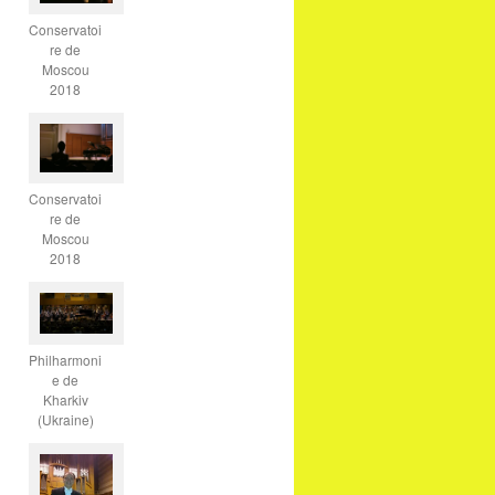
Conservatoi
re de
Moscou
2018
Conservatoi
re de
Moscou
2018
Philharmoni
e de
Kharkiv
(Ukraine)