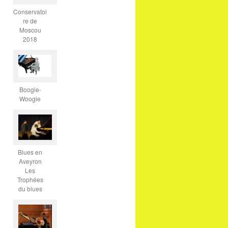
Conservatoi
re de
Moscou
2018
Boogie-
Woogie
Blues en
Aveyron
Les
Trophées
du blues