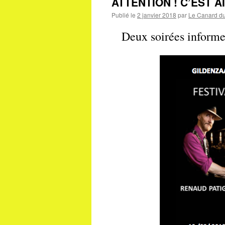
ATTENTION ! C’EST A
Publié le
2 janvier 2018
par
Le Canard du
Deux soirées informe