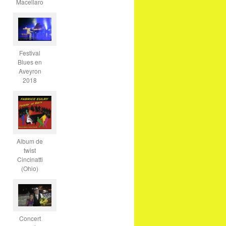
Macellaro
Festival
Blues en
Aveyron
2018
Album de
twist
Cincinatti
(Ohio)
Concert