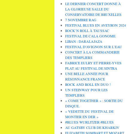
LE DERNIER CONCERT DONNÉ À
LA GLORIEUSE SALLE DU
CONSERVATOIRE DE BRUXELLES
7 NOVEMBRE RAG
FESTIVAL BLUES EN AVEYRON 2024
ROCK’N ROLL À TAUSSAC
FESTIVAL DE CALA GONOME
LIBAN : DARALAJAZA
FESTIVAL D’AVIGNON SUR L’EAU
CONCERT À LA COMMANDERIE
DES TEMPLIERS
FABRICE EULRY ET PIERRE-YVES
PLAT AU FESTIVAL DE SINTRA
UNE BELLE ANNÉE POUR
RÉSONNANCE FRANCE
ROCK AND ROLL EN DUO !
UN STEINWAY POUR LES
TEMPLIERS
« COME TOGETHER » : SORTIE DU
DISQUE.
« VEDETTE DU FESTIVAL DE
MONTIER EN DER »
#BLUES WURLITZER #BLUES
AU GATSBY CLUB DE KHARKIV
ELIZABETH SOMBART ET MOZART