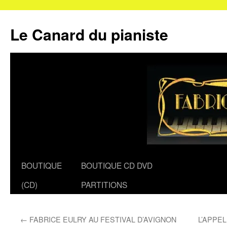
Le Canard du pianiste
Aller
BOUTIQUE
BOUTIQUE CD DVD
au
(CD)
PARTITIONS
contenu
←
FABRICE EULRY AU FESTIVAL D’AVIGNON
L’APPE