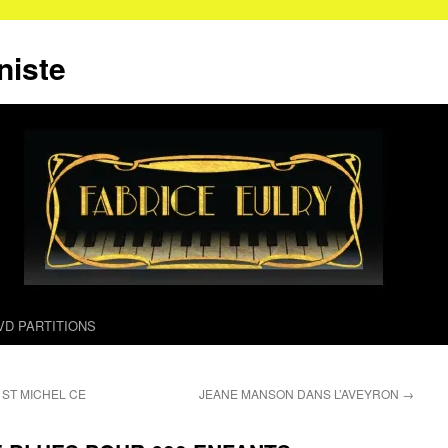
niste
VD PARTITIONS
 ST MICHEL CE
JEANE MANSON DANS L’AVEYRON
→