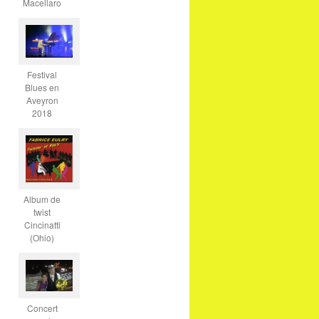
Macellaro
Festival
Blues en
Aveyron
2018
Album de
twist
Cincinatti
(Ohio)
Concert