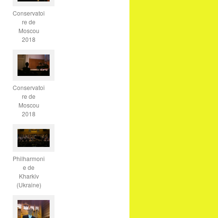
Conservatoi
re de
Moscou
2018
Conservatoi
re de
Moscou
2018
Philharmoni
e de
Kharkiv
(Ukraine)