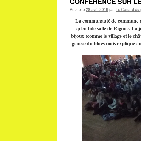
CONFÉRENCE SUR LE
Publié le
28 avril 2019
par
Le Canard du 
La communauté de commune du Ri
splendide salle de Rignac. La j
bijoux (comme le village et le châ
genèse du blues mais explique au