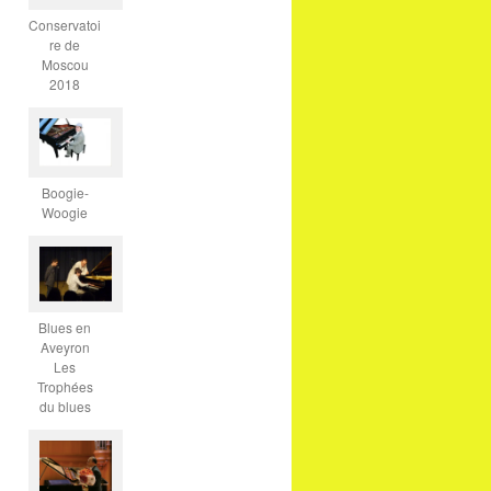
Conservatoi
re de
Moscou
2018
Boogie-
Woogie
Blues en
Aveyron
Les
Trophées
du blues