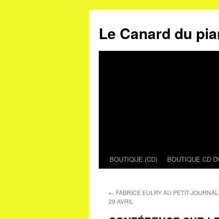
Le Canard du pia
BOUTIQUE (CD)
BOUTIQUE CD D
Aller
au
←
FABRICE EULRY AU PETIT-JOURNAL
contenu
29 AVRIL