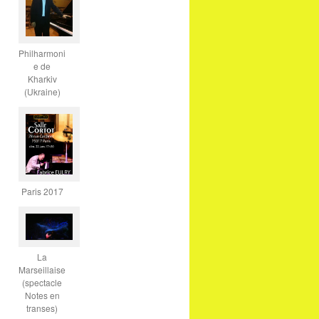
Philharmoni
e de
Kharkiv
(Ukraine)
Paris 2017
La
Marseillaise
(spectacle
Notes en
transes)