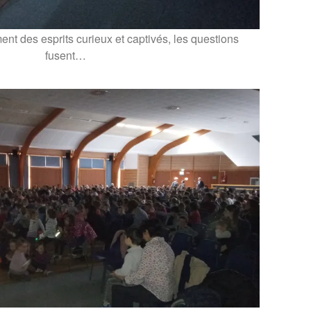
nt des esprits curieux et captivés, les questions
fusent…