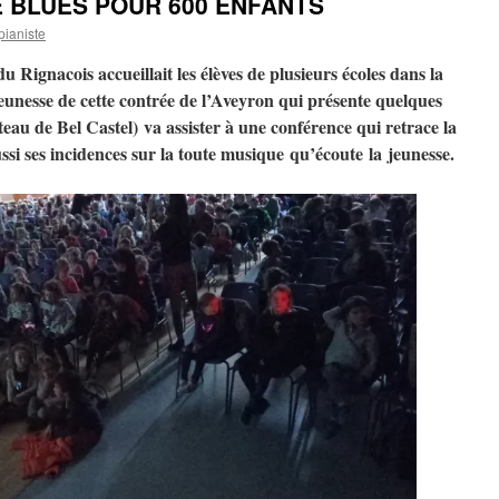
 BLUES POUR 600 ENFANTS
pianiste
gnacois accueillait les élèves de plusieurs écoles dans la
eunesse de cette contrée de l’Aveyron qui présente quelques
teau de Bel Castel) va assister à une conférence qui retrace la
ssi ses incidences sur la toute musique qu’écoute la jeunesse.