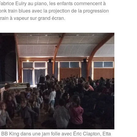
 Fabrice Eulry au piano, les enfants commencent à
nk train blues avec la projection de la progression
train à vapeur sur grand écran.
te BB King dans une jam folle avec Éric Clapton, Etta