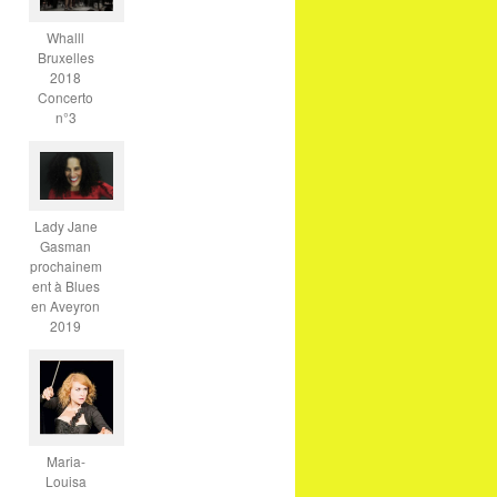
Whalll
Bruxelles
2018
Concerto
n°3
Lady Jane
Gasman
prochainem
ent à Blues
en Aveyron
2019
Maria-
Louisa