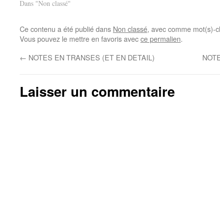
Dans "Non classé"
pvm.fr : http://www.agglo-
pvm.fr/evenement/deconcerto-
seul-homme/
Ce contenu a été publié dans
Non classé
, avec comme mot(s)-c
Vous pouvez le mettre en favoris avec
ce permalien
.
←
NOTES EN TRANSES (ET EN DETAIL)
NOTE
Laisser un commentaire