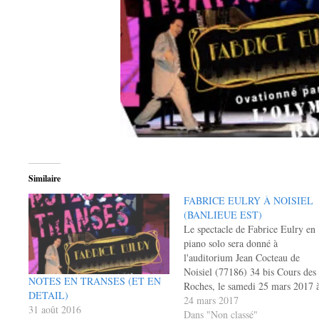
Similaire
FABRICE EULRY À NOISIEL
(BANLIEUE EST)
Le spectacle de Fabrice Eulry en
piano solo sera donné à
l'auditorium Jean Cocteau de
Noisiel (77186) 34 bis Cours des
NOTES EN TRANSES (ET EN
Roches, le samedi 25 mars 2017 
DETAIL)
20h30 Voici l'annonce et les
24 mars 2017
31 août 2016
détails du concert sur agglo-
Dans "Non classé"