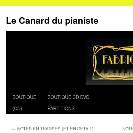
Le Canard du pianiste
Aller
BOUTIQUE
BOUTIQUE CD DVD
au
(CD)
PARTITIONS
contenu
←
NOTES EN TRANSES (ET EN DETAIL)
NOTE