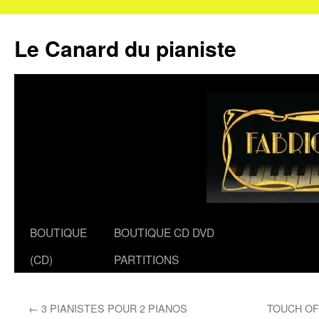
Le Canard du pianiste
Aller
BOUTIQUE
BOUTIQUE CD DVD
au
(CD)
PARTITIONS
contenu
←
3 PIANISTES POUR 2 PIANOS
TOUCH OF