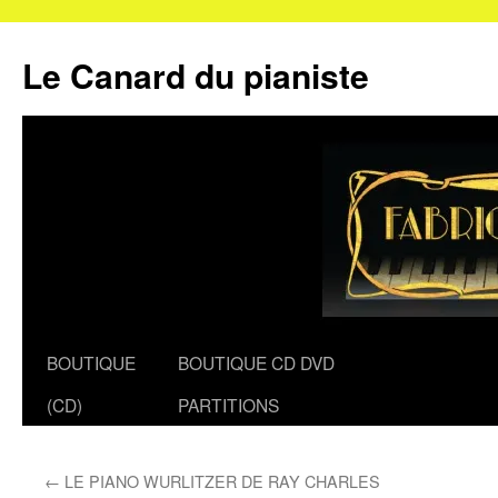
Le Canard du pianiste
Aller
BOUTIQUE
BOUTIQUE CD DVD
au
(CD)
PARTITIONS
contenu
←
LE PIANO WURLITZER DE RAY CHARLES