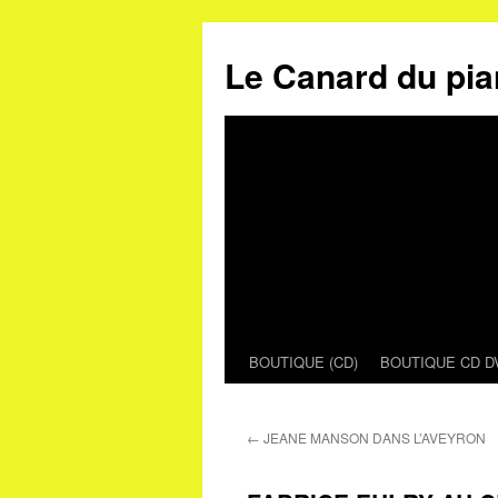
Le Canard du pia
BOUTIQUE (CD)
BOUTIQUE CD D
Aller
au
←
JEANE MANSON DANS L’AVEYRON
contenu