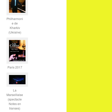
Philharmoni
e de
Kharkiv
(Ukraine)
Paris 2017
La
Marseillaise
(spectacle
Notes en
transes)