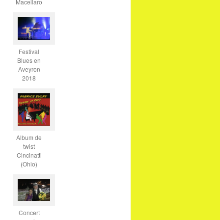
Macellaro
Festival
Blues en
Aveyron
2018
Album de
twist
Cincinatti
(Ohio)
Concert