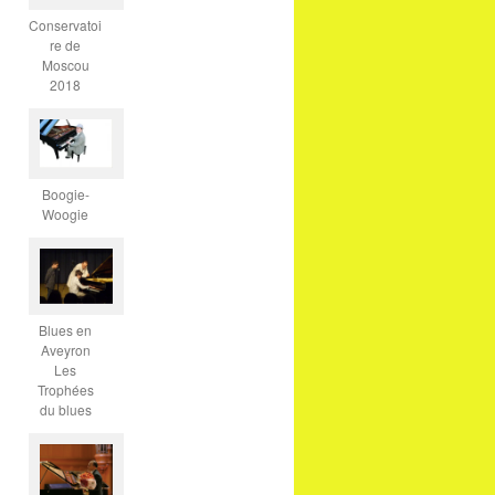
Conservatoi
re de
Moscou
2018
Boogie-
Woogie
Blues en
Aveyron
Les
Trophées
du blues