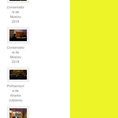
Conservatoi
re de
Moscou
2018
Conservatoi
re de
Moscou
2018
Philharmoni
e de
Kharkiv
(Ukraine)