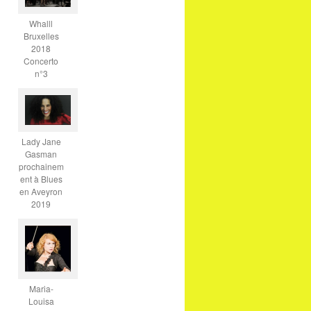
Whalll
Bruxelles
2018
Concerto
n°3
Lady Jane
Gasman
prochainem
ent à Blues
en Aveyron
2019
Maria-
Louisa