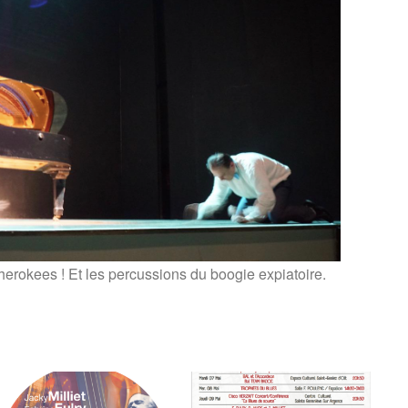
erokees ! Et les percussions du boogie expiatoire.