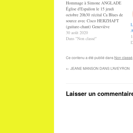
Hommage à Simone ANGLADE
Église d'Espalion le 15 jeudi
octobre 20h30 récital Ca Blues de
source avec Cisco HERZHAFT
L
(guitare-chant) Geneviève
A
Dartevelle (harmonica) et Fabrice
30 août 2020
1
EULRY (piano) au centre
Dans "Non classé"
D
européen de Conques le vendredi
16 octobre 20h30. Fabrice
EULRY récital à l'Église de
Ce contenu a été publié dans
Non classé
Sauveterre de Rouergue le samedi
17 octobre 20h30. Spectacle…
←
JEANE MANSON DANS L’AVEYRON
Laisser un commentair