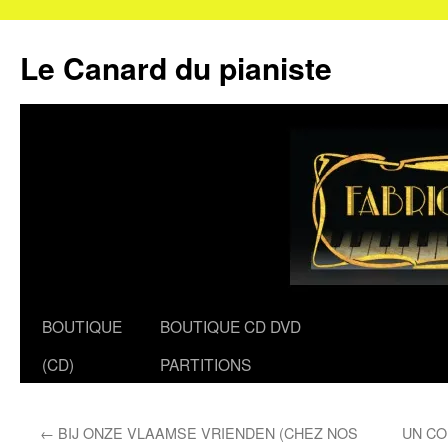
Le Canard du pianiste
Aller
BOUTIQUE
BOUTIQUE CD DVD
au
(CD)
PARTITIONS
contenu
←
BIJ ONZE VLAAMSE VRIENDEN (CHEZ NOS
UN CO