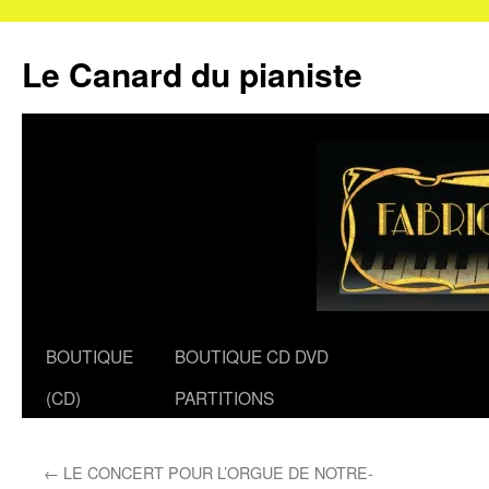
Le Canard du pianiste
Aller
BOUTIQUE
BOUTIQUE CD DVD
au
(CD)
PARTITIONS
contenu
←
LE CONCERT POUR L’ORGUE DE NOTRE-