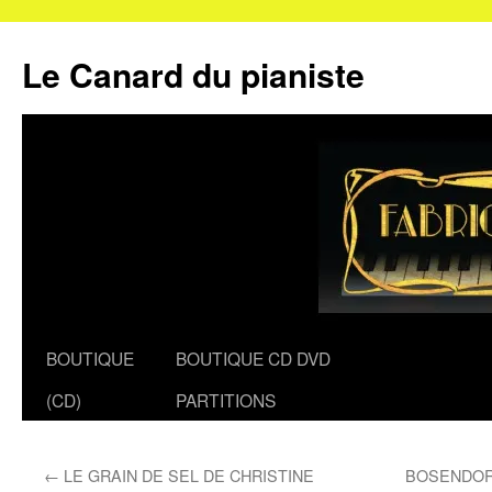
Le Canard du pianiste
Aller
BOUTIQUE
BOUTIQUE CD DVD
au
(CD)
PARTITIONS
contenu
←
LE GRAIN DE SEL DE CHRISTINE
BOSENDOR