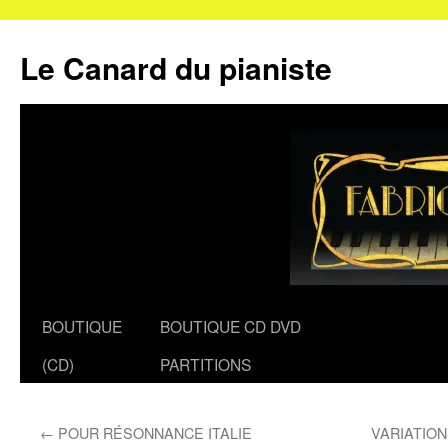
Le Canard du pianiste
Aller
BOUTIQUE
BOUTIQUE CD DVD
au
(CD)
PARTITIONS
contenu
←
POUR RÉSONNANCE ITALIE
VARIATIO