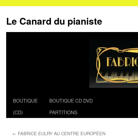
Le Canard du pianiste
Aller
BOUTIQUE
BOUTIQUE CD DVD
au
(CD)
PARTITIONS
contenu
←
FABRICE EULRY AU CENTRE EUROPÉEN