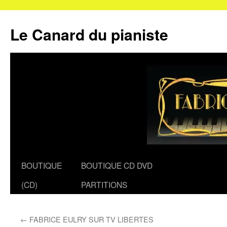
Le Canard du pianiste
Aller
BOUTIQUE
BOUTIQUE CD DVD
au
(CD)
PARTITIONS
contenu
←
FABRICE EULRY SUR TV LIBERTES