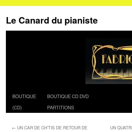
Le Canard du pianiste
Aller
BOUTIQUE
BOUTIQUE CD DVD
au
(CD)
PARTITIONS
contenu
←
UN CAR DE CH’TIS DE RETOUR DE
UN QUATR