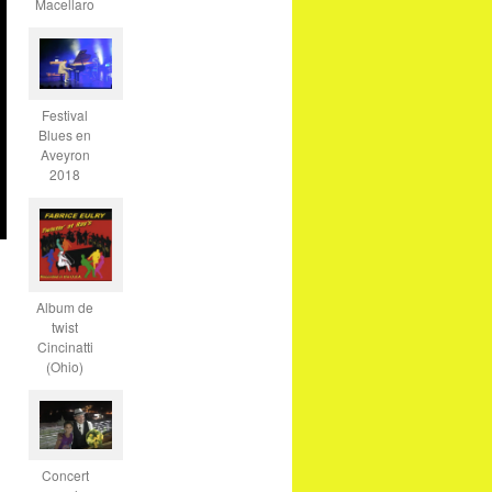
Macellaro
Festival
Blues en
Aveyron
2018
Album de
twist
Cincinatti
(Ohio)
Concert