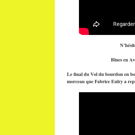
N’hésit
Blues en Av
Le final du Vol du bourdon en bo
morceau que Fabrice Eulry a rep