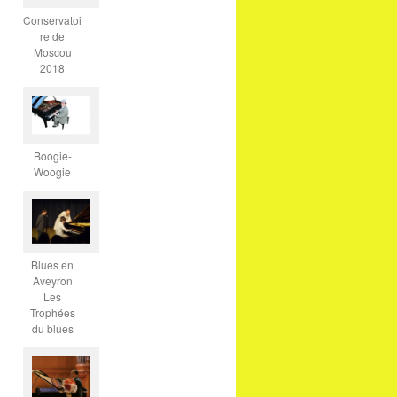
Conservatoi
re de
Moscou
2018
Boogie-
Woogie
Blues en
Aveyron
Les
Trophées
du blues