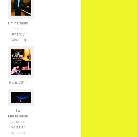
Philharmoni
e de
Kharkiv
(Ukraine)
Paris 2017
La
Marseillaise
(spectacle
Notes en
transes)