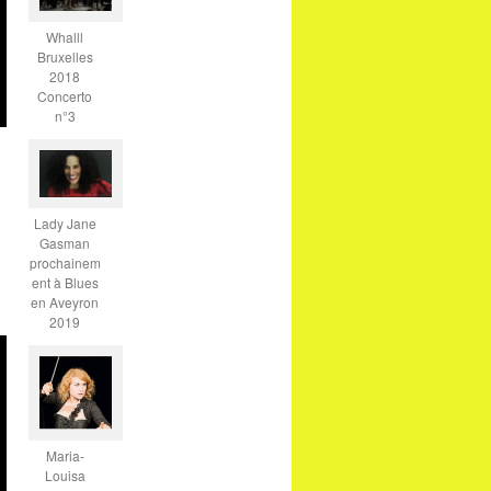
Whalll
Bruxelles
2018
Concerto
n°3
Lady Jane
Gasman
prochainem
ent à Blues
en Aveyron
2019
Maria-
Louisa