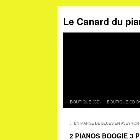
Le Canard du pia
BOUTIQUE (CD)
BOUTIQUE CD D
Aller
au
←
EN MARGE DE BLUES EN AVEYRON 
contenu
2 PIANOS BOOGIE 3 