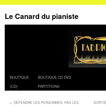
Le Canard du pianiste
Aller
BOUTIQUE
BOUTIQUE CD DVD
au
(CD)
PARTITIONS
contenu
←
DÉFENDRE LES PERSONNES, PAS LES
SORTIE