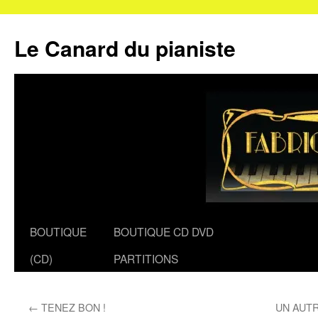
Le Canard du pianiste
Aller
BOUTIQUE
BOUTIQUE CD DVD
au
(CD)
PARTITIONS
contenu
←
TENEZ BON !
UN AUTR