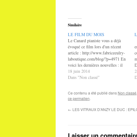
Similaire
LE FILM DU MOIS
L
Le Canard pianiste vous a déjà
A
évoqué ce film lors d'un récent
e
article : http://www.fabriceeulry-
c
laboutique.com/blog/?p=4971 En
m
voici les dernières nouvelles : il
D
est toujours à l'affiche malgré une
18 juin 2014
C
2
quasi censure des médias alors que
Dans "Non classé"
)
D
d'autres films idéologiques du
a
printemps qu'ils ont encensé ont
Ce contenu a été publié dans
Non classé
déjà disparu de l'affiche. Comme
ce permalien
.
quoi le…
←
LES VITRAUX D’ANZY LE DUC : EPI
Laisser un commentair