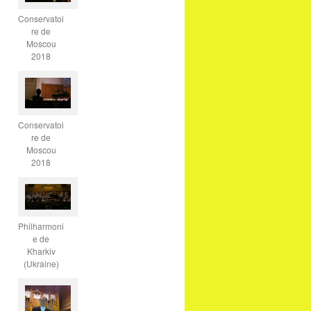
Conservatoi
re de
Moscou
2018
Conservatoi
re de
Moscou
2018
Philharmoni
e de
Kharkiv
(Ukraine)