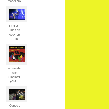
Macellaro
Festival
Blues en
Aveyron
2018
Album de
twist
Cincinatti
(Ohio)
Concert