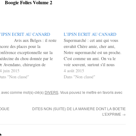
Boogie Folies Volume 2
’IPSN ECRIT AU CANARD
L’IPSN ECRIT AU CANARD
vis aux Belges : il reste
Supermarché : cet ami qui vous
ncore des places pour la
envahit Chère amie, cher ami,
onférence exceptionnelle sur la
Notre supermarché est un proche.
édecine du chou donnée par le
C'est comme un ami. On va le
r Avendano, chirurgien de
voir souvent, surtout s'il nous
uzco, ce 26 Juin (c'est vendredi !
4 juin 2015
manque quelque chose. Sa
4 août 2015
. La conférence a lieu à 19 heures
ans "Non classé"
présence nous rassure. S'il est à
Dans "Non classé"
u 5 Place Cockerill…
court de produits, on râle, s'il
ferme c'est la panique. Et
, avec comme mot(s)-clé(s)
DIVERS
. Vous pouvez le mettre en favoris avec
pourtant,…
LOGUE
DITES NON (SUITE) DE LA MANIERE DONT LA BOETIE
L’EXPRIME
→
e