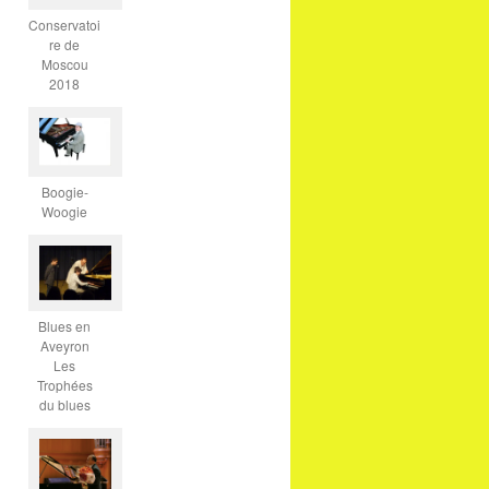
Conservatoi
re de
Moscou
2018
Boogie-
Woogie
Blues en
Aveyron
Les
Trophées
du blues