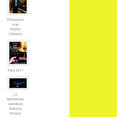
Philharmoni
e de
Kharkiv
(Ukraine)
Paris 2017
La
Marseillaise
(spectacle
Notes en
transes)