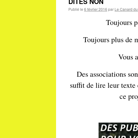
DITES NON
Publié le
6 février 2016
par
Le Canard du 
Toujours p
Toujours plus de m
Vous a
Des associations sont
suffit de lire leur text
ce pro