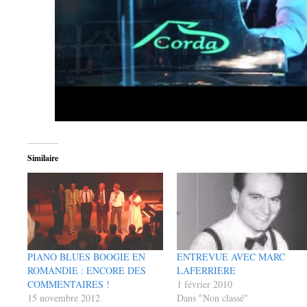
Similaire
PIANO BLUES BOOGIE EN
ENTREVUE AVEC MARC
ROMANDIE : ENCORE DES
LAFERRIERE
COMMENTAIRES !
1 février 2010
15 novembre 2012
Dans "Non classé"