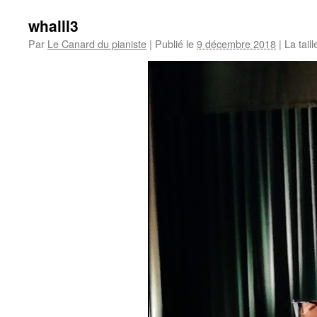
whalll3
Par
Le Canard du pianiste
|
Publié le
9 décembre 2018
|
La taill