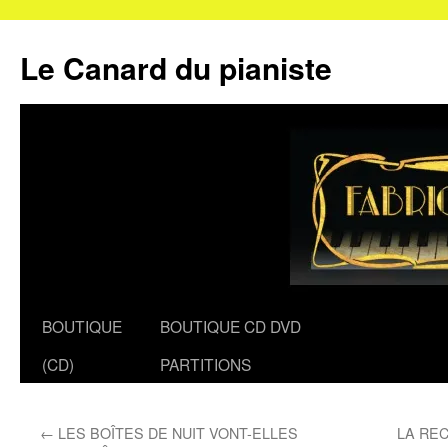
Le Canard du pianiste
Aller
BOUTIQUE
BOUTIQUE CD DVD
au
(CD)
PARTITIONS
contenu
←
LES BOÎTES DE NUIT VONT-ELLES
LA RE