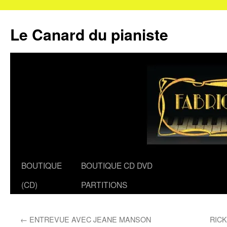
Le Canard du pianiste
Aller
BOUTIQUE
BOUTIQUE CD DVD
au
(CD)
PARTITIONS
contenu
←
ENTREVUE AVEC JEANE MANSON
RIC