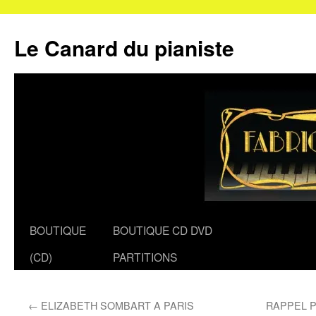
Le Canard du pianiste
Aller
BOUTIQUE
BOUTIQUE CD DVD
au
(CD)
PARTITIONS
contenu
←
ELIZABETH SOMBART A PARIS
RAPPEL P