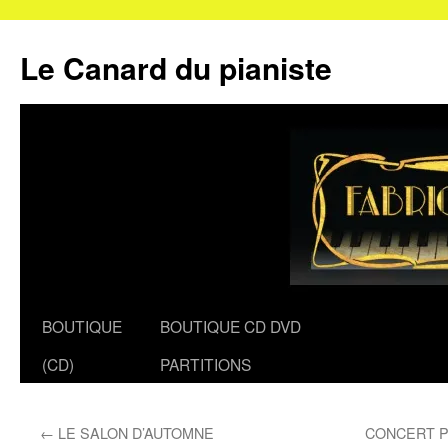
Le Canard du pianiste
Aller
BOUTIQUE
BOUTIQUE CD DVD
au
(CD)
PARTITIONS
contenu
←
LE SALON D’AUTOMNE
CONCERT 