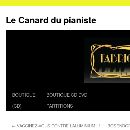
Le Canard du pianiste
Aller
BOUTIQUE
BOUTIQUE CD DVD
au
(CD)
PARTITIONS
contenu
←
VACCINEZ-VOUS CONTRE L’ALUMINIUM !!!
BOSENDORF